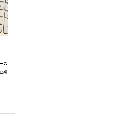
ース
企業