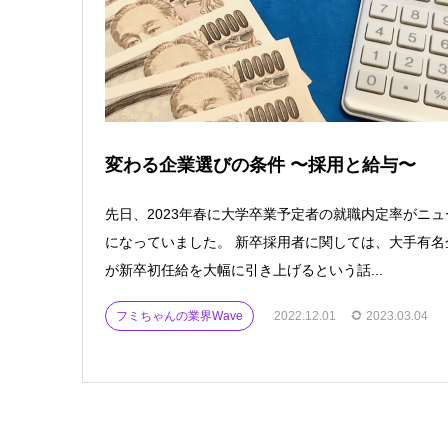
変わる企業選びの条件 〜採用と給与〜
先⽇、2023年春に⼤学卒業予定者の就職内定率がニュ
になっていました。 新卒採⽤者に関しては、⼤⼿有名
が新卒初任給を⼤幅に引き上げるという話...
フミちゃんの業界Wave
2022.12.01
2023.03.04