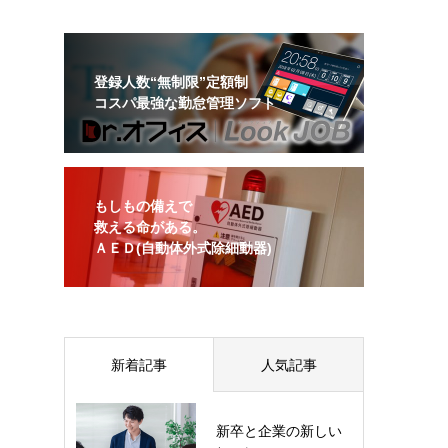
登録人数“無制限”定額制
コスパ最強な勤怠管理ソフト
もしもの備えで
救える命がある。
ＡＥＤ(自動体外式除細動器)
新着記事
人気記事
新卒と企業の新しい