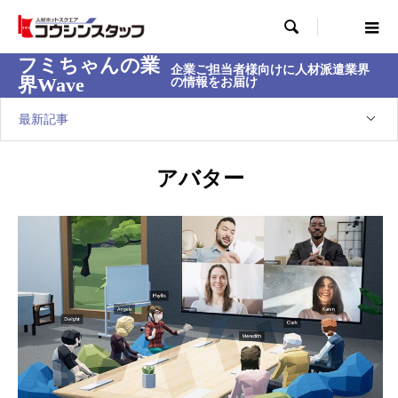

フミちゃんの業
企業ご担当者様向けに人材派遣業界
界Wave
の情報をお届け
最新記事
アバター