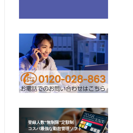
登録人数“無制限”定額制
コスパ最強な勤怠管理ソフト