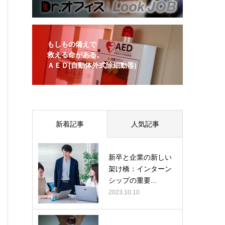
もしもの備えで
救える命がある。
ＡＥＤ(自動体外式除細動器)
新着記事
人気記事
新卒と企業の新しい
架け橋：インターン
シップの重要...
2023.10.10